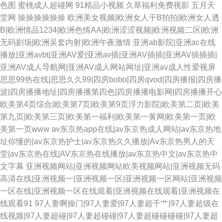
色图
蜜桃成人超碰网
91精品小视频
久草福利免费视影
五月天
堂网
操操操操操操
欧洲美女视频|欧洲女人干B拍拍|欧洲女人透
B|欧洲情品1234|欧洲色情AA|欧洲涩涩视频|欧洲视频二区|欧洲
无码剧场|欧洲吴套内射|欧洲午夜激情
亚洲ab影院|亚洲ac在线
播放|亚洲avbt|亚洲AV爱|亚洲av插|亚洲AV插插|亚洲AV插插插|
亚洲AV成人导航网|亚洲AV成人网站网址|亚洲av成人性爱视屏
思思99热在线|思思久久99|四房bobo|四房qvod|四房播报|四房播
波|四房播播地址|四房播播第四色|四房播播电影网|四房播播开心
欧美第4页综合|欧美第7页|欧美第9页浮力影院|欧美第二页|欧美
第九页|欧美第三页|欧美第一福利|欧美第一黄网|欧美第一页|欧
美第一页www
av东京热app在线|av东京热成人网站|av东京热地
址你懂的|av东京热护士|av东京热久久播放|Av东京热男人的天
堂|av东京热在线|AV东京热在线播放|av东京热中文|av东京热中
文字幕
亚洲视频网站|亚洲视频网站欧美视频网站|亚洲视频无码
高清在线|亚洲视频一|亚洲视频一区|亚洲视频一区网站|亚洲视频
一区在线|亚洲视频一区在线观看|亚洲视频在线观看|亚洲视频在
线观看91
97人妻啊操门|97人妻爱|97人妻超干艹|97人妻超级在
线视频|97人妻超碰|97人妻超碰碰|97人妻超碰碰碰碰|97人妻超