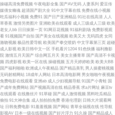
操碰高清免费视频
午夜电影全集
国产AV无码
人妻系列
爱豆传
媒倩女幽魂
超清国产剧大全
91中文字幕在线
免费在线小视频
思瑞影院 97人人专区 福利社17p 欧美肥B 狼友久久 91视频新入口 久久资源
吃瓜福利小视频
免费91
国产日产亚洲精品
91社在线高清
人人
草香蕉
激情另类图片
亚洲欧美在线观看
成人三级成人三级
欧美
网站无码 日本色图欧美色图 福利二区 少妇白浆视频 香蕉视频污 91爱爱Tv
老女人bb
日日操第一页
91网豆花视频
91福利剧场
免费影视观
看
91视频国产自拍
国产美女在线视频
欧美又大
无码四虎
女同
久久人妻在线观看 午夜男人av影院 99性爱视频 国产自产视频 欧美人兽另类
激吻视频
极品性爱导航
欧美国产拳交喷奶
中文字幕第三页
超碰
成人影视
欧美日韩中文一区
手机看片1204
91色快播
福利撸影
午夜淫荡影院 91偷拍在线 超碰总站 熟妻妇码av 91福利社区 超碰大香蕉av
院
激情五月天国产
综合网五月天
美女主播青草
国产高清不卡视
频
四虎影视
欧美一区在线
操碰视频
五月天婷婷欧美
欧美大BB
老湿机无码 深夜无码福利视频 91社地址 成人精品AV av福利院 成人高清日
国产福利啪啪
欧洲成人午夜精品
国产精品美乳
男人操蜜桃视频
无码射精网站
18成年人网站
日本高清电影网
男女啪啪午夜视频
色 九一福利区 婷婷涩丁香 91免费起飞18 超碰碰97 91在现免费网站 精品国
免费电影在线观看
亚洲ab
成人少妇视频导航
91国产小青蛙
国
产成年免费网站
国产视频高清在线
精品香蕉
求a片网址
麻豆tv
产网址 日韩乱轮视频 91白丝少妇 东方影库av 久久香蕉黄色片 日韩专区第一
在线观看
在线撸丝片
91草碰
国产成人激情视频
黑料吃瓜精品
偷拍
91大神合集
成人拍拍拍免费
香港伦理剧
日韩大片观看网
页 足交视频网址在线 俺去也性激情 久草性爱视频 天天干天天操B 97婷婷
址
日韩免费电影
91羞羞视频
国产网站
青草全福视在线
性导航
影视AV
日本一级在线视频
国产好片浮力
91久操
国产精品成人