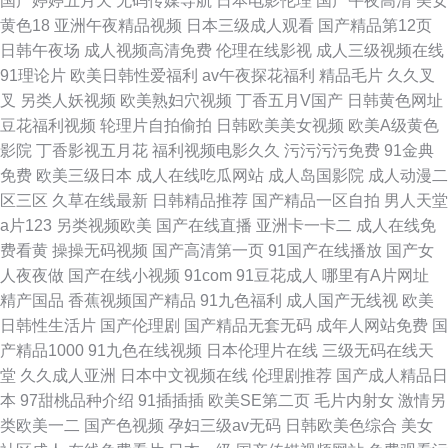
国产婷婷五月天
无码传媒导航
日本电影伦理
国产午夜高清
美女
黄色18
亚洲午夜精品视频
日本三级成人观看
国产精品第12页
日韩午夜场
成人视频高清免费
伦理在线影视
成人三级视频在线
91理论片
欧美日韩性爱福利
av午夜探花福利
精品毛片
久久叉
叉
另类人妖视频
欧美熟妇穴视频
丁香五月V国产
日韩黄色网址
豆花福利视频
轮理片自拍偷拍
日韩欧美美女视频
欧美A级黄色
影院
丁香影视五月花
福利视频电影久久
污污污污免费
91金典
免费
欧美三级日本
成人在线吃瓜网站
成人岛国影院
成人动漫二
区三区
久草在线最新
日韩精品推荐
国产精品一区自拍
男人天堂
a片123
另类视频欧美
国产在线直播
亚洲卡一卡二
成人在线免
费看黄
操操无码视频
国产高清第一页
91国产在线播放
国产女
人夜夜做
国产在线小视频
91com
91豆花成人
哪里有A片网址
精产国品
香蕉视频国产精品
91九色福利
成人国产无线视
欧美
日韩性生活片
国产伦理剧
国产精品无套无码
成年人网站免费
国
产精品1000
91九色在线视频
日本伦理片在线
三级无码在线天
堂
久久成人亚洲
日本中文视频在线
伦理剧推荐
国产成人精品日
本
97甜桃品种介绍
91插插插
欧美SE第二页
毛片内射女
激情另
类欧美一二
国产色视频
孕妇三级av无码
日韩欧美色综合
美女