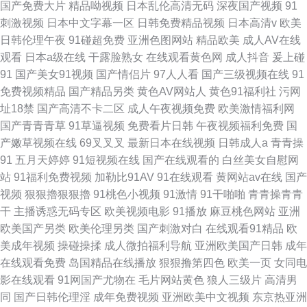
国产免费大片
精品呦视频
日本乱伦高清无码
深夜国产视频
91
刺激视频
日本中文字幕一区
日韩免费精品视频
日本高清v
欧美
日韩伦理午夜
91碰超免费
亚洲色图网站
精品欧美
成人AV在线
观看
日本a级在线
干露脸熟女
在线观看黄色网
成人抖音
爰上碰
91
国产美女91视频
国产情侣片
97人人看
国产三级视频在线
91
免费视频精品
国产精品另类
黄色AV网站人
黄色91福利社
污网
址18禁
国产高清不卡二区
成人午夜视频免费
欧美激情福利网
国产青青青草
91草逼视频
免费看片日韩
午夜视频福利免费
国
产嫩草视频在线
69叉叉叉
最新日本在线视频
日韩成人a
青青操
91
五月天婷婷
91短视频在线
国产在线观看的
白丝美女自慰网
站
91福利免费视频
加勒比91AV
91在线观看
黄网站av在线
国产
视频
狠狠擼狠狠擼
91桃色小视频
91激情
91干啪啪
青青操青青
干
主播诱惑无码专区
欧美视频电影
91播放
麻豆桃色网站
亚洲
欧美国产另类
欧美伦理另类
国产刺激对白
在线观看91精品
欧
美成年视频
操碰操揉
成人微拍福利导航
亚洲欧美国产日韩
成年
在线观看免费
岛国精品在线播放
狠狠撸第四色
欧美一页
女同电
影在线观看
91网国产尤物在
毛片网站黄色
狼人三级片
高清男
同
国产日韩伦理淫
成年免费视频
亚洲欧美中文视频
东京热亚洲