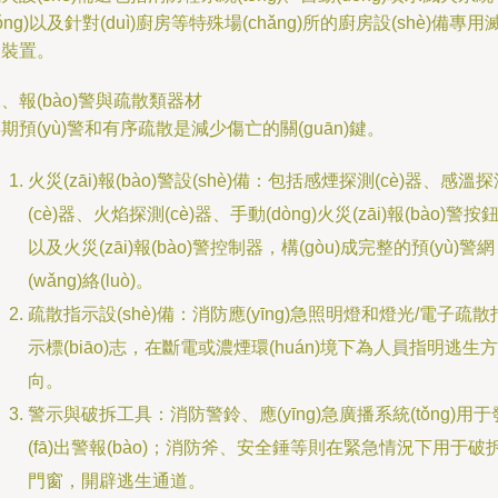
tǒng)以及針對(duì)廚房等特殊場(chǎng)所的廚房設(shè)備專用
火裝置。
、報(bào)警與疏散類器材
期預(yù)警和有序疏散是減少傷亡的關(guān)鍵。
火災(zāi)報(bào)警設(shè)備：包括感煙探測(cè)器、感溫
(cè)器、火焰探測(cè)器、手動(dòng)火災(zāi)報(bào)警按
以及火災(zāi)報(bào)警控制器，構(gòu)成完整的預(yù)警網
(wǎng)絡(luò)。
疏散指示設(shè)備：消防應(yīng)急照明燈和燈光/電子疏散
示標(biāo)志，在斷電或濃煙環(huán)境下為人員指明逃生方
向。
警示與破拆工具：消防警鈴、應(yīng)急廣播系統(tǒng)用于
(fā)出警報(bào)；消防斧、安全錘等則在緊急情況下用于破
門窗，開辟逃生通道。