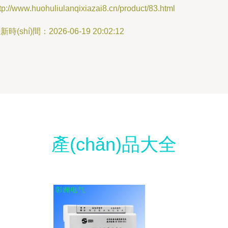
tp://www.huohuliulanqixiazai8.cn/product/83.html
新時(shí)間：2026-06-19 20:02:12
產(chǎn)品大全