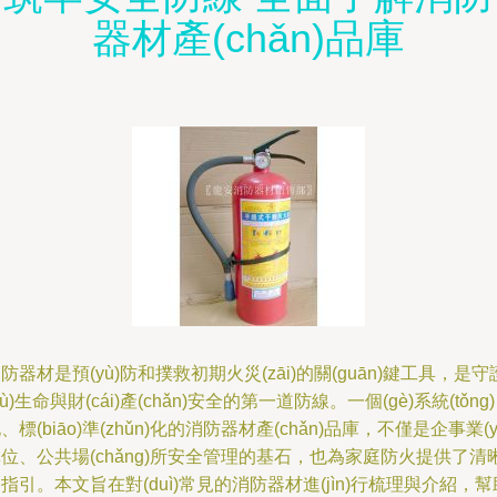
器材產(chǎn)品庫
防器材是預(yù)防和撲救初期火災(zāi)的關(guān)鍵工具，是守
hù)生命與財(cái)產(chǎn)安全的第一道防線。一個(gè)系統(tǒng)
、標(biāo)準(zhǔn)化的消防器材產(chǎn)品庫，不僅是企事業(y
位、公共場(chǎng)所安全管理的基石，也為家庭防火提供了清
指引。本文旨在對(duì)常見的消防器材進(jìn)行梳理與介紹，幫