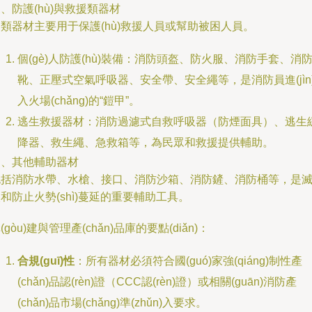
、防護(hù)與救援類器材
類器材主要用于保護(hù)救援人員或幫助被困人員。
個(gè)人防護(hù)裝備：消防頭盔、防火服、消防手套、消
靴、正壓式空氣呼吸器、安全帶、安全繩等，是消防員進(jìn
入火場(chǎng)的“鎧甲”。
逃生救援器材：消防過濾式自救呼吸器（防煙面具）、逃生
降器、救生繩、急救箱等，為民眾和救援提供輔助。
四、其他輔助器材
包括消防水帶、水槍、接口、消防沙箱、消防鏟、消防桶等，是
和防止火勢(shì)蔓延的重要輔助工具。
(gòu)建與管理產(chǎn)品庫的要點(diǎn)：
合規(guī)性
：所有器材必須符合國(guó)家強(qiáng)制性產
(chǎn)品認(rèn)證（CCC認(rèn)證）或相關(guān)消防產
(chǎn)品市場(chǎng)準(zhǔn)入要求。