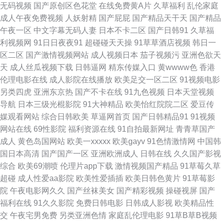
无码视频
国产原创区色花堂
在线免费黄A片
久草福利
乱伦家庭
成人午夜免费视频
人妖射精
国产屁屁
国产精品天干天
国产精品
91网址在线观看 国产日韩综合三区 老司机青娱乐 天天干精品视频 一级欧美
午夜一区
中文字幕无码人妻
日本不卡二区
国产日韩91
久草福
利视频网
91日日夜夜91
超碰碰天天操
91草草酒店视频
韩日一
91国产精品操笔 伊人AⅤ大香蕉 91传媒色网站 91n女处 97综合激情 成人福
区二区
国产激情视频网站
成人视频日本
茄子视频污
亚洲色欲天
天
成人丝瓜视频下载
日韩逼网
精东传媒入口
黄wwww色
香港
利黑料 肏屄视屏免费观看 2026看a片 av网站 福利区亚洲 久久青草 殴美系列
伦理电影在线
成人影院在线播放
欧美足交一区二区
91视频电影
另类四虎
亚洲东京热
国产不卡在线
91九色视频
日本天堂视频
一区 微拍福利92 在线97视频观看 97cao操 国产AV高清 九一视频在看 欧美
导航
日本三级光棍影院
91大神精品
欧美怡红院院二区
爱豆传
媒观看网站
综合日韩欧美
草逼网首页
国产日韩精品91
91视频
色网螥螥 色色五月婷婷天 亚洲男女操逼视频 91主播共享福利 日本不卡线在
网站在线
69性影院
福利资源在线
91自拍最新网址
青青草国产
成人
黄色岛国网站
欧美一xxxxx
欧美gayv
91色情激情网
中国韩
免费 亚洲日韩aa无码 国产在线A秀秀 激情另类ve 韩国二三四区 美女外面福
国日本高清
国产国产一区
亚洲欧洲成人
日韩在线
久久国产影视
综合
欧美69潮喷
伦理片app下载
激情视频国产精品
91草莓久草
利 人妖av网址 微拍视频在线观看 亚洲综人网 亚州乱轮天堂 亚洲3级电影网
超碰
成人性爱aa影院
欧美性爱插插
欧美日韩色黄片
91草莓影
院
午夜电影网久久
国产丝袜美女
国产精彩视频
操碰视屏
国产
超碰成人影视 老司机狠肏 三级国产在线 亚洲春色小说网 91免费国产视频 成
福利在线
91久久影院
免费日韩电影
日韩成人影视
欧美精品性
交
午夜宅男免费
另类亚洲色情
家庭乱伦理电影
91草B草B视频
人影在线观看 黑丝美女内射自慰 欧美就是色 日韩亚色 伊人久久国产 AV另类