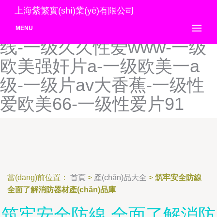
一级a片一区二区-一级A片
上海紫繁實(shí)業(yè)有限公司
淫乱-一级a淫荡-一级qv在
MENU
线-一级久久性爱www-一级
欧美强奸片a-一级欧美一a
级-一级片av大香蕉-一级性
爱欧美66-一级性爱片91
當(dāng)前位置：
首頁
>
產(chǎn)品大全
>
筑牢安全防線
全面了解消防器材產(chǎn)品庫
筑牢安全防線 全面了解消防