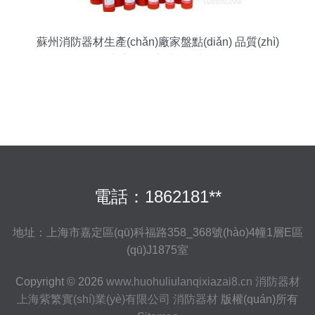
蘇州消防器材生產(chǎn)廠家盤點(diǎn) 品質(zhì)
與安全的守護(hù)者
電話：1862181**
地址：上海市嘉定區(qū)科福路358_368號(hào)4幢1層E區
(qū)J1875室
Copyright © 2026
www.huohuliulanqixiazai8.cn
消防器材
上海紫繁實(shí)業(yè)有限公司
消防器材
版權(quán)所有