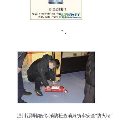
"，
涇川縣博物館以消防檢查演練筑牢安全“防火墻”