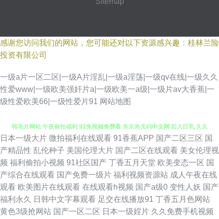
Sitemap
感谢您访问我们的网站，您可能还对以下资源感兴趣：桂林兰险
投资有限公司
一级a片一区二区|一级A片淫乱|一级a淫荡|一级qv在线|一级久久
性爱www|一级欧美强奸片a|一级欧美一a级|一级片av大香蕉|一
级性爱欧美66|一级性爱片91
网站地图
日本一级大片
微拍福利在线观看
91香蕉APP
国产二区三区
国
深夜释放 欧美日韩色蜜蜜 超碰97成人 黑丝后入91 久久婷婷91 美女精品 日
产精品性
乱伦种子
美国伦理大片
国产二区在线观看
美女伦理视
频
福利偷拍小视频
91社区国产
丁香五月天堂
欧美变态一区
国
韩毛片网站 午夜偷拍福利 91免视频免费看 东京热无码中文网 后入巨乳 久久
产综合在线观看
国产免费一级片
福利视频资源站
成人午夜在线
观看
欧美图片在线观看
在线观看h视频
国产a级0
变性人妖
国产
偷精品 欧美乱轮另类 偷拍亚洲色图 日本淫网5 日本女同互慰 欧美淫乱一二
福利永久
日韩中文字幕观看
足交在线播放91
丁香五月色网站
黄色3级抢网站
国产一区二区
日本一级婬片
久久免费手机视频
三区 欧美老湿 香蕉久艹 亚洲草草影院 伊人伊人网 国产黑丝91 午夜诱惑网