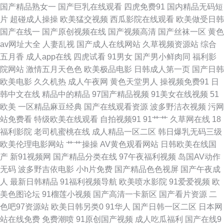
国产精品熟女一
国产巨乳在线观看
四虎免费91
国内精品无码短
片
超碰成人操操
欧美猛交视频
西瓜影院在线观看
欧美做受日韩
AV 高清伦理 久草性视频 人人爱人人摸 午夜久久无码 人人妻人人操91 婷婷
国产在线一
国产原创视频在线
国产视频高清
国产丝袜一区
黄色
av网址大全
人妻乱视
国产成人在线网站
久草视频资源站
综合
精品国产一区 亚洲情色11 99热婷婷 福利内射官网 免费看黄的网址 日韩黄色
五月香
成人app在线
四虎试看
91男女
国产男小鲜肉同
福利影
院网站
激情五月天色色
欧美极品电影
日韩成人第一页
国产日韩
AV网站 日韩黄色网址 殴美A∨ 97日韩 国产干逼电影 玖玖精品视频 日本黄色
欧美电影
久久机热
成人午夜网
黄色天堂男人
操视频免费91
日
韩中文在线
精品中的精品
97国产精品视频
91美女在线视频
51
永久视频 五月婷色色 97CAO 国产精品偷综合 欧美爱碰 日韩综合色图 在线
欧美
一区精品麻豆经典
国产在线观看资源
波多野洁衣视频
污网
站免费看
特级欧美在线观看
自拍视频91
91艹艹
久草网在线
18
天堂资源 草草激情网 国厂黄色 美女福利影院 日韩美123区 尤物com 97免费
福利影院
老司机蜜桃在线
成人精品一区二区
韩日爆乳无码三级
欧美伦理电影网站
艹艹操操
AV黄色观看网站
日韩欧美在线国
超碰 日韩免费新片网 东方成人AV综合 黑丝黄色91久久 欧美涩另类 天堂中
产
新91视频网
国产精品分类在线
97午夜福利视频
岛国AV动作
无码
波多野吉依电影
小h片免费
国产精品色色视屏
国产午夜成
文在线资源 91喷水后入 91夜间福利 AV伦理电影院 韩国欧美色图 欧美做爱
人
最新日韩精品
91福利视频导航
欧美喷水影院
91爱爱视频
欧
美色图论坛
91榴莲小视频
国产高清一卡新区
国产看片资源
二
直播 污视频观看 91大神琪琪 超碰天天插 黑人寄宿日本家庭 日本色情天堂
色吧97资源站
欧美日韩另类0
91华人
国产日韩一区二区
日本网
站在线免费
免费潮喷
91原创国产视频
成人吃瓜福利
国产在线9
伊人黄色视频 AV熟女闻 国产91在线播放 久久精品妻 熟女少妇一二区 在线