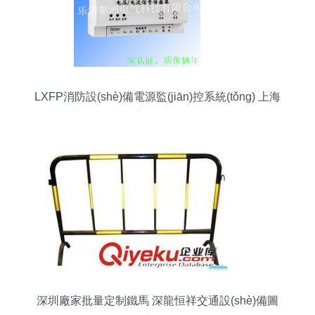
LXFP消防設(shè)備電源監(jiān)控系統(tǒng) 上海
彰洲電氣科技匠心制造，源頭直銷更可靠
深圳廠家批量定制鐵馬 深龍恒祥交通設(shè)備圖