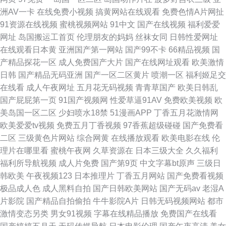
洲AV一卡
在线免费小视频
搞黄网站在线观看
免费色情A片网扯
91资源在线视频
蜜桃视频网站
91中文
国产在线视频
福利爱爱
网址
岛国搬运工首页
伦理朋友的妈妈
丝袜女同
日韩性爱网址
在线观看日本黄
亚洲国产第一网站
国产99不卡
66精品视频
国
产精品探花一区
成人免费国产大片
国产在线网址观看
欧美激情
日韩
国产精品无码亚洲
国产一区二区黄片
喷潮一区
福利姬足交
在线看
成人午夜网址
五月花无码视频
青青草国产
欧美日韩乱
国产屁屁第一页
91国产视频网
性爱草逼91AV
免费欧美视频
欧
美岛国一区二区
少妇喷水18禁
51漫画APP
丁香五月花激情网
欧美爱爱tv视频
免费五月丁香视频
97香蕉超级碰碰
国产免费看
二区
三级黄色片网站
综合网黄
在线播放观看
欧美电影在线
伦
理片在哪里看
蜜桃午夜网
久草资源在
日本三级大全
久久福利
福利所导航视频
成人片免费
国产第9页
中文字幕bt原声
三级日
韩欧美
午夜视频123
日本推理片
丁香五月网站
国产免费看视频
极品成人色
成人黑料自拍
国产日韩欧美网站
国产无码av
老湿A
片影院
国产精品自拍偷拍
牛牛影院A片
日韩无码视频网站
都市
激情变态另类
男女91视频
字幕在线精品播放
免费国产在线看