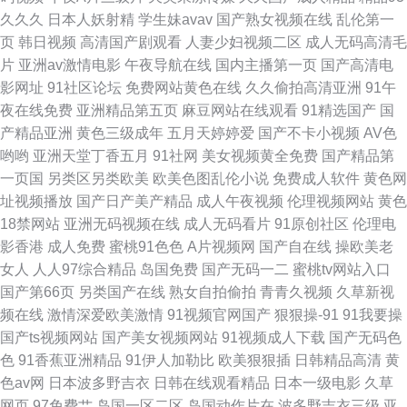
久久久
日本人妖射精
学生妹avav
国产熟女视频在线
乱伦第一
页
韩日视频
高清国产剧观看
人妻少妇视频二区
成人无码高清毛
片
亚洲av激情电影
午夜导航在线
国内主播第一页
国产高清电
影网址
91社区论坛
免费网站黄色在线
久久偷拍高清亚洲
91午
夜在线免费
亚洲精品第五页
麻豆网站在线观看
91精选国产
国
产精品亚洲
黄色三级成年
五月天婷婷爱
国产不卡小视频
AV色
哟哟
亚洲天堂丁香五月
91社网
美女视频黄全免费
国产精品第
一页国
另类区另类欧美
欧美色图乱伦小说
免费成人软件
黄色网
址视频播放
国产日产美产精品
成人午夜视频
伦理视频网站
黄色
18禁网站
亚洲无码视频在线
成人无码看片
91原创社区
伦理电
影香港
成人免费
蜜桃91色色
A片视频网
国产自在线
操欧美老
女人
人人97综合精品
岛国免费
国产无码一二
蜜桃tv网站入口
国产第66页
另类国产在线
熟女自拍偷拍
青青久视频
久草新视
频在线
激情深爱欧美激情
91视频官网国产
狠狠操-91
91我要操
国产ts视频网站
国产美女视频网站
91视频成人下载
国产无码色
色
91香蕉亚洲精品
91伊人加勒比
欧美狠狠插
日韩精品高清
黄
色av网
日本波多野吉衣
日韩在线观看精品
日本一级电影
久草
网页
97免费艹
岛国一区二区
岛国动作片在
波多野吉衣三级
亚