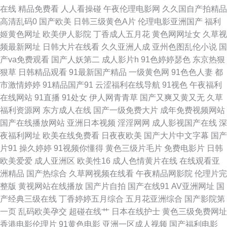
www 国产熟女一区 欧美穴穴 91福利视频网 91影院 美女18禁无遮挡 91黑丝
在线
精品免费看
人人看操碰
午夜伦理电影网
久久国自产拍精品
高清乱码0
国产欧美
日韩三级黄色A片
伦理电影亚洲国产
福利
在线 精东无码成人影业 影视先锋色AV 麻豆精品123 丝袜性交免费网站 日韩
姬黄色网址
欧美伊人影院
丁香成人五月花
黄色网网址女
久草视
频最新网址
日韩大片在线看
久久亚洲人成
亚州色图乱伦小说
国
熟妇视频 91视频播放地址 国产精品97 日本一品大道 91豆花视频18 国产少
产va免费观看
国产人妖第二
成人影片h
91色婷婷瑟色
东京热狠
狠草
日韩精品观看
91最新国产精品
一级黄色网
91色色人妻
都
萝视频麻豆 青青草自拍视频 在线A片网站 avtt亚洲国产 日韩精品网站 最新人
市激情婷婷
91精品国产91
云涩福利在线导航
91视色
午夜福利
在线网站
91直播
91处女
伊人网青青草
国产又爽又黄又无
久草
妻AV电影 成人视频免费网站 麻豆AV影院 四虎黄一级片 亚洲性爱加比勒 超
福利资源网
东方成人在线
国产一级免费大片
成年免费视频网站
国产在线播放网站
亚洲日本视频
淫淫网网
成人影视国产在线
深
碰免费3级片 国产人妖av网 99超碰色色 91网站成人 欧美成人网站 日韩综合
夜福利网址
欧美在线免费看
日夜夜欧美
国产大片中文字幕
国产
片91
操久婷婷
91视频你懂得
黄色三级片毛片
免费电影片
日韩
网 中日韩欧成人网址 另类海角专区 亚洲黄页 超碰免费97 九九在线资源网站
欧美爱爱
成人亚洲区
欧美性16
成人色情黄片在线
在线观看亚
洲精品
国产热综合
久草网视频在线看
午夜精品网影院
伦理片完
亚洲视频一区91 国产精品第8页 欧美淫色网 亚洲欧洲日本无码 俺去也性激
整版
黄视网站在线播放
国产片自拍
国产在线91
AV亚洲网址
国
产经典三级在线
丁香婷婷五月综合
五月花亚洲综合
国产影院第
情 黄涩91大片 色悠悠香蕉 91呦呦 黑人成人 日韩乱子伦 91电影免费看 91后
一页
乱码欧美孕交
超碰在线艹
日本在线护士
黄色三级免费网址
香港电影伦理片
91黄色电影
亚洲一区成人视频
国产福利电影