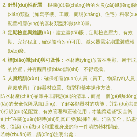
針對(duì)性配置
：根據(jù)場(chǎng)所的火災(zāi)風(fēng)險
(xiǎn)類型（如寫字樓、工廠、商場(chǎng)、住宅）科學(xué
配置相應(yīng)的器材類型和數(shù)量。
定期檢查與維護(hù)
：建立臺(tái)賬，定期檢查壓力、有效
期、完好程度，確保隨時(shí)可用。滅火器需定期重裝或報
(bào)廢。
標(biāo)識(shí)與可及性
：器材應(yīng)放置在明顯、易于取
的位置，并有醒目標(biāo)識(shí)，不得遮擋。
人員培訓(xùn)
：確保相關(guān)人員（員工、物業(yè)人員
家庭成員）了解器材位置、類型和基本操作方法。
防器材產(chǎn)品庫并非靜態(tài)的清單，而是一個(gè)動(dòng
(tài)的安全保障系統(tǒng)。了解各類器材的功能，并對(duì)其
jìn)行規(guī)范配置、有效管理和正確使用，才能讓這些“安全衛
wèi)士”在關(guān)鍵時(shí)刻真正發(fā)揮作用。消防安全，防
然，從認(rèn)識(shí)和重視身邊的每一件消防器材開始。
若轉(zhuǎn)載，請(qǐng)注明出處：