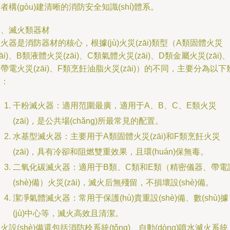
者構(gòu)建清晰的消防安全知識(shí)體系。
一、滅火類器材
火器是消防器材的核心，根據(jù)火災(zāi)類型（A類固體火災
zāi)、B類液體火災(zāi)、C類氣體火災(zāi)、D類金屬火災(zāi)、
帶電火災(zāi)、F類烹飪油脂火災(zāi)）的不同，主要分為以下
類：
干粉滅火器：適用范圍最廣，適用于A、B、C、E類火災
(zāi)，是公共場(chǎng)所最常見的配置。
水基型滅火器：主要用于A類固體火災(zāi)和F類烹飪火災
(zāi)，具有冷卻和阻燃雙重效果，且環(huán)保無毒。
二氧化碳滅火器：適用于B類、C類和E類（精密儀器、帶電
(shè)備）火災(zāi)，滅火后無殘留，不損壞設(shè)備。
潔凈氣體滅火器：常用于保護(hù)貴重設(shè)備、數(shù)據
(jù)中心等，滅火高效且清潔。
火設(shè)備還包括消防栓系統(tǒng)、自動(dòng)噴水滅火系統