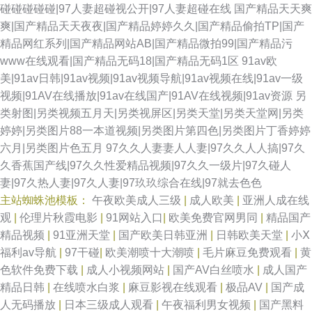
碰碰碰碰碰|97人妻超碰视公开|97人妻超碰在线
国产精品天天爽
爽|国产精品天天夜夜|国产精品婷婷久久|国产精品偷拍TP|国产
精品网红系列|国产精品网站AB|国产精品微拍99|国产精品污
www在线观看|国产精品无码18|国产精品无码1区
91av欧
美|91av日韩|91av视频|91av视频导航|91av视频在线|91av一级
视频|91AV在线播放|91av在线国产|91AV在线视频|91av资源
另
类射图|另类视频五月天|另类视屏区|另类天堂|另类天堂网|另类
婷婷|另类图片88一本道视频|另类图片第四色|另类图片丁香婷婷
六月|另类图片色五月
97久久人妻妻人人妻|97久久人人搞|97久
久香蕉国产线|97久久性爱精品视频|97久久一级片|97久碰人
妻|97久热人妻|97久人妻|97玖玖综合在线|97就去色色
主站蜘蛛池模板：
午夜欧美成人三级
|
成人欧美
|
亚洲人成在线
观
|
伦理片秋霞电影
|
91网站入口
|
欧美免费官网男同
|
精品国产
精品视频
|
91亚洲天堂
|
国产欧美日韩亚洲
|
日韩欧美天堂
|
小Ⅹ
福利av导航
|
97干碰
|
欧美潮喷十大潮喷
|
毛片麻豆免费观看
|
黄
色软件免费下载
|
成人小视频网站
|
国产AV白丝喷水
|
成人国产
精品日韩
|
在线喷水白浆
|
麻豆影视在线观看
|
极品AV
|
国产成
人无码播放
|
日本三级成人观看
|
午夜福利男女视频
|
国产黑料