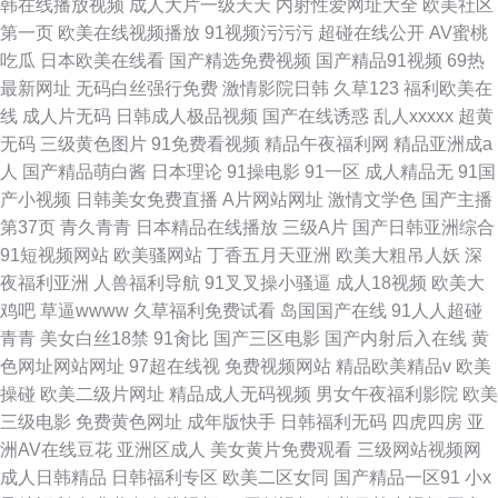
韩在线播放视频
成人大片一级天天
内射性爱网址大全
欧美社区
第一页
欧美在线视频播放
91视频污污污
超碰在线公开
AV蜜桃
吃瓜
日本欧美在线看
国产精选免费视频
国产精品91视频
69热
最新网址
无码白丝强行免费
激情影院日韩
久草123
福利欧美在
线
成人片无码
日韩成人极品视频
国产在线诱惑
乱人xxxxx
超黄
无码
三级黄色图片
91免费看视频
精品午夜福利网
精品亚洲成a
人
国产精品萌白酱
日本理论
91操电影
91一区
成人精品无
91国
产小视频
日韩美女免费直播
A片网站网址
激情文学色
国产主播
第37页
青久青青
日本精品在线播放
三级A片
国产日韩亚洲综合
91短视频网站
欧美骚网站
丁香五月天亚洲
欧美大粗吊人妖
深
夜福利亚洲
人兽福利导航
91叉叉操小骚逼
成人18视频
欧美大
鸡吧
草逼wwww
久草福利免费试看
岛国国产在线
91人人超碰
青青
美女白丝18禁
91肏比
国产三区电影
国产内射后入在线
黄
色网址网站网址
97超在线视
免费视频网站
精品欧美精品v
欧美
操碰
欧美二级片网址
精品成人无码视频
男女午夜福利影院
欧美
三级电影
免费黄色网址
成年版快手
日韩福利无码
四虎四房
亚
洲AV在线豆花
亚洲区成人
美女黄片免费观看
三级网站视频网
成人日韩精品
日韩福利专区
欧美二区女同
国产精品一区91
小x