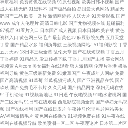
导航福利
免费黄色在线视频
91原创视频
欧美日韩小视频
国产
成人在线无码
91黑料不
国产极品自拍
岛国最大色网站
精品无
码国产二品
欧美一及片
激情网婷婷
人妖大片
91天堂影视
国产
www
成年人伦理片
高清日韩电影
国产尤物视频在线
超碰福利
97视屏
91看片入口
日本国产成人视频
日本日韩欧美在线
黄色
资料入口
黄色网三级毛片
最新黄色av
麻豆影院免费
五月天堂
丁香
国产精品水多
福利所导航
三级视频网站J
51福利影院
丁香
五月天av
18日本三级全黄
乱伦天堂
国产在线短视频
丁香五月
丁香婷婷
91精品又
爱豆传媒下载
丁香九月国产主播
美女网站
视频黄
A片com
美女福利在线观看
狼人激情网
伦理片香港
极品
福利导航
黄色三级最新免费
91嫩草国产
午夜成年人网站
免费
国产高清视频
91草莓
丝瓜视频污成人
国产亚洲视品在线
国产
玖玖
国产免费毛不卡片
久久无码
国产精品网络
孕妇无码在线
91手机论坛
91视频新地址
91日逼
午夜啪视频
91啪水蜜桃网
国
产二区无码
91日韩在线观看
西瓜影院视频全集
国产孕妇无码视
频
国产在线福利
国产在线日皮片
午夜神马伦理
毛片网站美女
AV福利激情毛片
黄色网在线播放
91视频免费在线
91午夜在线
福利在线视频导航
欧美喷潮一区二区
午夜理论片
日本第二片区