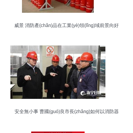
威景 消防產(chǎn)品在工業(yè)領(lǐng)域前景向好
安全無小事 曹國(guó)良市長(zhǎng)如何以消防器
材為支點(diǎn)撬動(dòng)安全生產(chǎn)檢查？