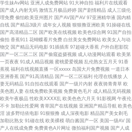
学生妹Av网站
亚洲人成免费网站
91大神自拍
福利片在线观看
国产成人内射无码
激情五月极品婷婷
国产剧情精品
成人三级伦
站 亚洲欧洲狠狠肏 污色色五月 超碰人人擼 久久理伦 尤物91 97人人超碰 在
理免费
偷怕欧美亚州图片
国产AV国产AV
97亚洲精华液
国内精
自线
国产精品3级片
成年女人视频
狠狠撸亚洲欧美
91操碰在线
线成人网址 亚洲人一级 91吃瓜黑社 91探花黑丝在线 www妞干网 青青偷拍
国产高清精品二区
国产欧美在线视频
欧美色综合网
91国产自拍
偷拍
香蕉911
花蝴蝶看片免费
白丝美女免费网站
欧美女人与动
色 白丝91 黑人黄色aA片 日本一本本兔费区 亚洲另类文学 97人人草 成人午
物交
国产精品无码电影
91插插库
97超碰大香蕉
户外自慰影院
国产一区二区二区
国产偷窥盗摄视频
成人动漫网站观看
欧美第
夜伦理 国区一区二区视频 精品自拍傳媒 欧日韩美 四虎永久地址日韩 自拍超
一页夜夜
91成人精品视频
蜜桃爱爱视频
乱伦熟女五月天
91香
蕉视
福利在线视频直播
一区xxxxx
岛国大片免费视频
一道日本
碰人人 91免费看片天堂 白丝巨乳被后入 东方成人AV 极品福利姬自慰 麻豆
亚洲香蕉
国产91高清精品
国产一区二区福利
伦理在线播放
人
妻无码精品
91自拍在线观看
国产一级片内射
夜夜骑青青草
欧
传媒陈可心 人人操人人色网 欧美另类第34页 99精品自拍 91永久入口网址
美色图人妻
在线免费欧美视频
免费黄色毛片
成人精品无码视频
欧美午夜极品
性欧美ⅩⅩⅩⅩ乱
欧美色色六月天
91影视网
午夜伦
avav激情主播 超碰夫妻啪啪啪 国产少萝视频麻豆 九九福利视频 久久中文AV
不卡
加勒比性爱网
青草国产在线视频
亚洲国产精品导航
欧美色
淫
波多野结依电影
91狠狠撸
成人深夜电影
精品国产美女剃毛
资源 91色小孩导航 超碰久久综合 精品91 欧美综合婷婷 日韩一页 91黑丝高
加勒比熟女
91碰在线
欧美裸模
萌白酱国产一区
美国一级AV
国
产人在线成免费
免费黄色A片网址
微拍福利国产视频
国产人成
潮 www99热 国产第一页影院 久久分区操 欧美日P 天天操操 91超在线视频