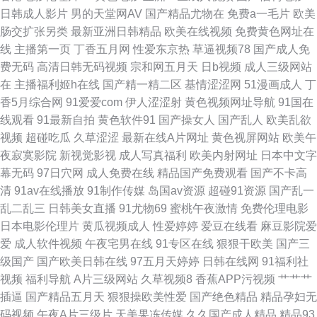
入美女蜜桃 大香蕉综合久久 麻豆91 91红杏网站 大香蕉免费超碰 麻豆午夜福
日韩成人影片
男的天堂网AV
国产精品尤物在
免费a一毛片
欧美
肠交扩张另类
最新亚洲日韩精品
欧美在线视频
免费黄色网址在
利影院 99热最新网址 超碰青青草在线 国产乱码一区 激情综合色情 超碰久18
线
主播第一页
丁香五月网
性爱东京热
草逼视频78
国产成人免
费无码
高清日韩无码视频
宗和网五月天
日b视频
成人三级网站
91在线视频播放 91呆哥人妻系列 91亚洲精品入口 久久综合色网 亚洲成人A
在
主播福利姬h在线
国产精一精二区
基情涩涩网
51漫画成人
丁
香5月综合网
91爱爱com
伊人涩涩射
黄色视频网址导航
91国在
片 wwww无码 狠狠干超碰 在线超鹏 超碰少妇自拍 欧美黄色28 亚洲激情丝
线观看
91最新自拍
黄色软件91
国产操女人
国产乱人
欧美乱欲
视频
超碰吃瓜
久草涩涩
最新在线A片网址
黄色视屏网站
欧美午
袜网 丝袜颜射AV网 97日韩 欧美成人A区 在线国产91 国产在8p 日本叉叉叉
夜寂寞影院
新视觉影视
成人写真福利
欧美内射网址
日本中文字
幕无码
97日穴网
成人免费在线
精品国产免费观看
国产不卡高
成人片 91豆花视频在线 国产9视频 欧美三级aaa www乱伦con 欧美成人另
清
91av在线播放
91制作传媒
岛国av资源
超碰91资源
国产乱一
乱二乱三
日韩美女直播
91尤物69
蜜桃午夜激情
免费伦理电影
类综合 97碰人人摸 精品导航 深夜福利视频导航 久草视频资源站 午夜H片 99
日本电影伦理片
黄瓜视频成人
性爱婷婷
爱豆在线看
麻豆影院爱
爱
成人软件视频
午夜宅男在线
91专区在线
狠狠干欧美
国产三
资源人人草
级国产
国产欧美日韩在线
97五月天婷婷
日韩在线网
91福利社
视频
福利导航
A片三级网站
久草视频8
香蕉APP污视频
艹艹艹
插逼
国产精品五月天
狠狠操欧美性爱
国产绝色精品
精品孕妇无
码视频
午夜A片三级片
天美果冻传媒
久久国产成人精品
精品93