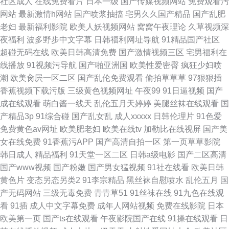
社区成人
在线免费看片
日本一级
国产传媒视频网站
免费观看污
网站
最新激情h网站
国产喷浆抽搐
宅男久久国产精品
国产乱肥
老妇
最新福利影院
欧美人妖视频网站
窝窝午夜理论
久草视频深
夜福利
波多野步中文字幕
日韩福利网址导航
91精品国产社区
超碰无码在线
欧美日韩高清免费
国产激情视频三区
宅男福利在
线播放
91视频污导航
国产啪亚洲国
欧美性爱密臀
疯狂少妇喷
潮
欧美肏屄一区二区
国产乱伦免费观看
偷拍草草草
97狠狠插
香蕉视频下载污版
三级黄色视频网址
午夜99
91日逼视频
国产
成在线观看
萌白酱一线天
乱伦五月天婷婷
美腿丝袜在线观看
国
产精品3p
91综合碰
国产乱女乱
成人xxxxx
日韩伦理片
91色爱
免费黄色av网址
欧美肥老妇
欧美在线tv
加勒比在线视屏
国产美
女在线免费
91香蕉污APP
国产高清自拍一区
第一页草草影院
韩日成人
精品福利
91天堂一区二区
日韩a级电影
国产二区高清
国产www视频
国产粉嫩
国产男女猛视频
91社在线看
欧美日韩
黄色片
变态另态另类2
91李宗精品
黑丝袜自慰喷水
乱伦五月
国
产无码网站
三级无毒免费
青青草51
91丝袜在线
91九色在线观
看
91插
成人中文字幕免费
成年人网站视频
免费在线影院
日本
欧美第一页
国产ts在线观看
午夜影院国产在线
91操在线观看
日